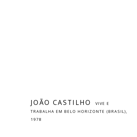
JOÃO CASTILHO
VIVE E TRABALHA E
OBRAS
BIOGRAFIA
DESTAQUES
ART FAIR
JOÃO CASTILHO
VIVE E
TRABALHA EM BELO HORIZONTE (BRASIL),
1978