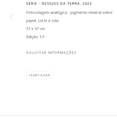
SÉRIE - DESEJOS DA TERRA
,
2023
Galeria de arte contemporânea fundada por Flavia e L
Albuquerque está situada em Belo Horizonte. Tem co
Fotocolagem analógica - pigmento mineral sobre
o compromisso de contribuir para a capital de Minas G
papel, corte e cola
colocar como polo de produção e circulação da arte
57 x 57 cm
contemporânea, reafirmando a pluralidade da arte pr
Edição: 1/1
país.
SOLICITAR INFORMAÇÕES
Gerenciar cookies
PARTILHAR
COPYRIGHT © 2026 ALBUQUERQUE CONTEMPORÂNEA