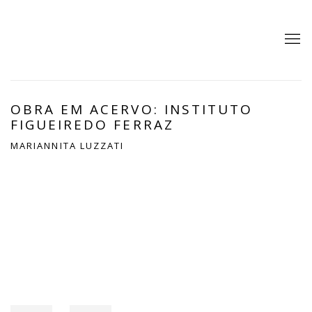
OBRA EM ACERVO: INSTITUTO
FIGUEIREDO FERRAZ
MARIANNITA LUZZATI
Open a larger version of the following image in a popup: