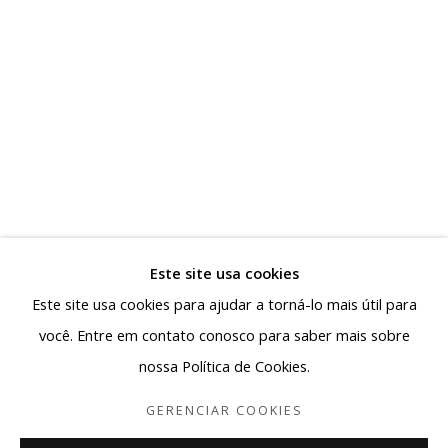
reafirmando a pluralidade da arte produzida no país.
Rua Antônio de Albuquerque 885 - Savassi
30112-011, Belo Horizonte - MG, Brasil
Segunda a sexta: 10h - 19h
Sábado: 10h - 13h30
contato@albuquerquecontemporanea.com
+55 31 97221-8037
Este site usa cookies
Este site usa cookies para ajudar a torná-lo mais útil para
você. Entre em contato conosco para saber mais sobre
nossa Política de Cookies.
Gerenciar cookies
COPYRIGHT © 2026 ALBUQUERQUE CONTEMPORÂNEA
GERENCIAR COOKIES
SITE PRODUZIDO POR ARTLOGIC