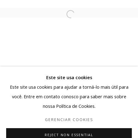
Rua Antônio de Albuquerque 885 - Savassi
30112-011, Belo Horizonte - MG, Brasil
Segunda a sexta: 10h - 19h
Sábado: 10h - 13h30
contato@albuquerquecontemporanea.com
+55 31 97221-8037
Este site usa cookies
Este site usa cookies para ajudar a torná-lo mais útil para
você. Entre em contato conosco para saber mais sobre
nossa Política de Cookies.
Gerenciar cookies
COPYRIGHT © 2026 ALBUQUERQUE CONTEMPORÂNEA
GERENCIAR COOKIES
SITE PRODUZIDO POR ARTLOGIC
REJECT NON ESSENTIAL