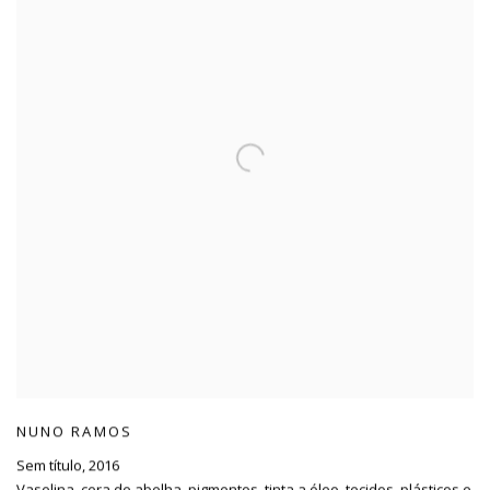
NUNO RAMOS
Sem título
,
2016
Vaselina
,
cera de abelha
,
pigmentos
,
tinta a óleo
,
tecidos
,
plásticos e