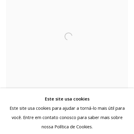
capital de Minas Gerais a se colocar como polo de
produção e circulação da arte contemporânea,
reafirmando a pluralidade da arte produzida no país.
Rua Antônio de Albuquerque 885 - Savassi
30112-011, Belo Horizonte - MG, Brasil
Segunda a sexta: 10h - 19h
Sábado: 10h - 13h30
contato@albuquerquecontemporanea.com
+55 31 97221-8037
Este site usa cookies
Este site usa cookies para ajudar a torná-lo mais útil para
você. Entre em contato conosco para saber mais sobre
nossa Política de Cookies.
Gerenciar cookies