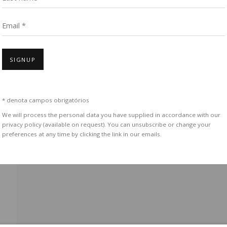
ucas
Rua Antônio de Albuquerque 885 - Savassi
cont
Email *
mo proposta
30112-011, Belo Horizonte - MG, Brasil
+55 
erais a se
Segunda a sexta: 10h - 19h
Sábado: 10h - 13h30
SIGNUP
oduzida no
* denota campos obrigatórios
We will process the personal data you have supplied in accordance with our
privacy policy (available on request). You can unsubscribe or change your
preferences at any time by clicking the link in our emails.
SITE PRODUZIDO POR ARTLOGIC