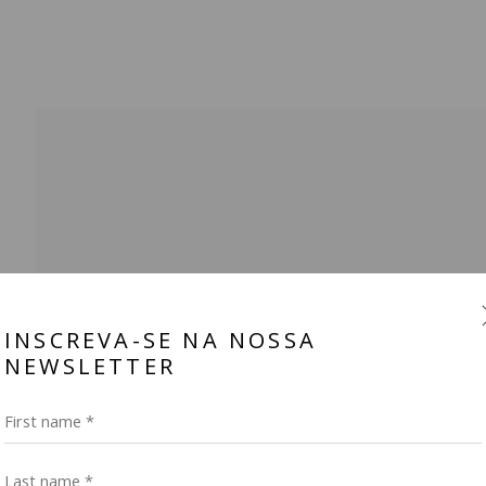
ALHA ENTRE RIO DE JANEIRO E SÃO PAULO
ART FAIRS
BROWSE ARTISTS
INSCREVA-SE NA NOSSA
NEWSLETTER
First name *
Last name *