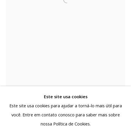
capital de Minas Gerais a se colocar como polo de
produção e circulação da arte contemporânea,
reafirmando a pluralidade da arte produzida no país.
Rua Antônio de Albuquerque 885 - Savassi
30112-011, Belo Horizonte - MG, Brasil
Segunda a sexta: 10h - 19h
Sábado: 10h - 13h30
contato@albuquerquecontemporanea.com
+55 31 97221-8037
Este site usa cookies
Este site usa cookies para ajudar a torná-lo mais útil para
você. Entre em contato conosco para saber mais sobre
nossa Política de Cookies.
Gerenciar cookies
CLAUDIA JAGUARIBE