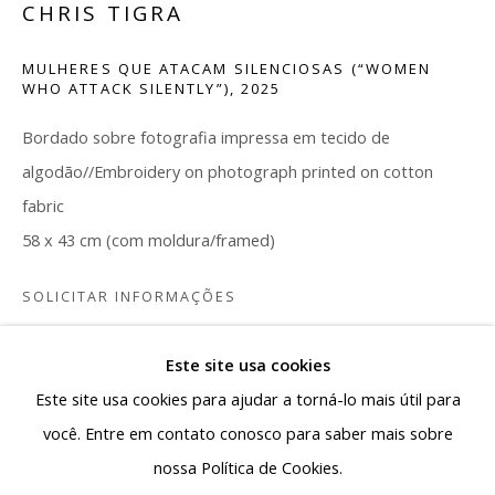
CHRIS TIGRA
capital de Minas Gerais a se colocar como polo de
produção e circulação da arte contemporânea,
MULHERES QUE ATACAM SILENCIOSAS (“WOMEN
reafirmando a pluralidade da arte produzida no país.
WHO ATTACK SILENTLY”)
,
2025
Bordado sobre fotografia impressa em tecido de
Rua Antônio de Albuquerque 885 - Savassi
algodão//Embroidery on photograph printed on cotton
30112-011, Belo Horizonte - MG, Brasil
fabric
Segunda a sexta: 10h - 19h
58 x 43 cm (com moldura/framed)
Sábado: 10h - 13h30
SOLICITAR INFORMAÇÕES
contato@albuquerquecontemporanea.com
+55 31 97221-8037
Este site usa cookies
PARTILHAR
Este site usa cookies para ajudar a torná-lo mais útil para
você. Entre em contato conosco para saber mais sobre
nossa Política de Cookies.
Gerenciar cookies