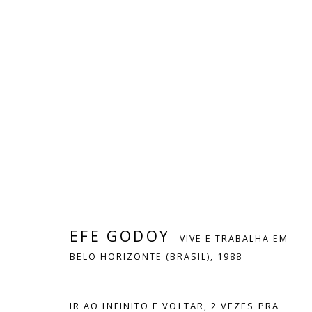
EFE GODOY
VIVE E TRABALHA EM BELO 
OBRAS
BIOGRAFIA
EXPOSIÇÕES
PRESS
EFE GODOY
VIVE E TRABALHA EM
BELO HORIZONTE (BRASIL),
1988
IR AO INFINITO E VOLTAR, 2 VEZES PRA