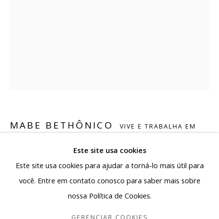
produção e circulação da arte contemporânea,
reafirmando a pluralidade da arte produzida no país.
Rua Antônio de Albuquerque 885 - Savassi
30112-011, Belo Horizonte - MG, Brasil
Segunda a sexta: 10h - 19h
Sábado: 10h - 13h30
contato@albuquerquecontemporanea.com
MABE BETHÔNICO
VIVE E TRABALHA EM
+55 31 97221-8037
ARLES (FRANÇA) E GENEBRA (SUIÇA),
1966
Este site usa cookies
SEM TÍTULO - SÉRIE: CAMPANHA VANDA SVEVO, 27O
Este site usa cookies para ajudar a torná-lo mais útil para
BIENAL DE SÃO PAULO
você. Entre em contato conosco para saber mais sobre
Impressão digital com pigmento mineral à base de água
nossa Política de Cookies.
Gerenciar cookies
sobre papel
COPYRIGHT © 2026 ALBUQUERQUE CONTEMPORÂNEA
GERENCIAR COOKIES