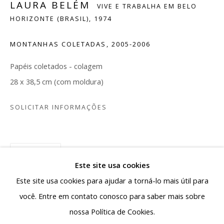
LAURA BELÉM
VIVE E TRABALHA EM BELO
capital de Minas Gerais a se colocar como polo de
HORIZONTE (BRASIL),
1974
produção e circulação da arte contemporânea,
reafirmando a pluralidade da arte produzida no país.
MONTANHAS COLETADAS
,
2005-2006
Rua Antônio de Albuquerque 885 - Savassi
Papéis coletados - colagem
30112-011, Belo Horizonte - MG, Brasil
28 x 38,5 cm (com moldura)
Segunda a sexta: 10h - 19h
SOLICITAR INFORMAÇÕES
Sábado: 10h - 13h30
contato@albuquerquecontemporanea.com
PARTILHAR
+55 31 97221-8037
Este site usa cookies
Este site usa cookies para ajudar a torná-lo mais útil para
você. Entre em contato conosco para saber mais sobre
nossa Política de Cookies.
Gerenciar cookies