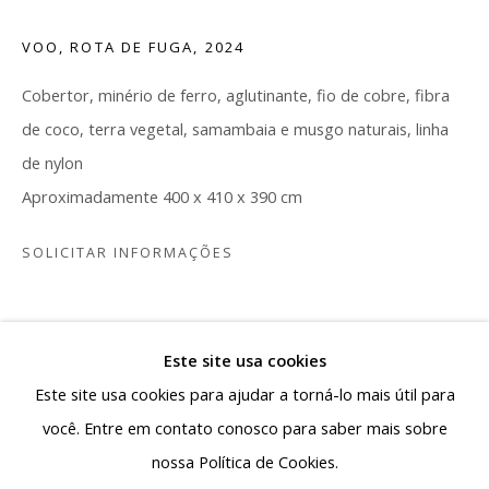
capital de Minas Gerais a se colocar como polo de
VOO, ROTA DE FUGA
,
2024
produção e circulação da arte contemporânea,
reafirmando a pluralidade da arte produzida no país.
Cobertor, minério de ferro, aglutinante, fio de cobre, fibra
de coco, terra vegetal, samambaia e musgo naturais, linha
Rua Antônio de Albuquerque 885 - Savassi
de nylon
30112-011, Belo Horizonte - MG, Brasil
Aproximadamente 400 x 410 x 390 cm
Segunda a sexta: 10h - 19h
Sábado: 10h - 13h30
SOLICITAR INFORMAÇÕES
contato@albuquerquecontemporanea.com
+55 31 97221-8037
PARTILHAR
Este site usa cookies
Este site usa cookies para ajudar a torná-lo mais útil para
você. Entre em contato conosco para saber mais sobre
nossa Política de Cookies.
Gerenciar cookies