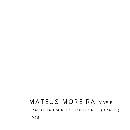
MATEUS MOREIRA
VIVE E TRABALH
OBRAS
BIOGRAFIA
EXPOSIÇÕES
PRESS
MATEUS MOREIRA
VIVE E
TRABALHA EM BELO HORIZONTE (BRASIL),
1996