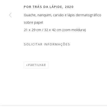
Galeria de arte contemporânea fundada por Flavia e L
POR TRÁS DA LÁPIDE
,
2020
Albuquerque está situada em Belo Horizonte. Tem co
Guache, nanquim, carvão e lápis dermatográfico
o compromisso de contribuir para a capital de Minas G
sobre papel
colocar como polo de produção e circulação da arte
21 x 29 cm / 32 x 42 cm (com moldura)
contemporânea, reafirmando a pluralidade da arte pr
país.
SOLICITAR INFORMAÇÕES
PARTILHAR
Gerenciar cookies
COPYRIGHT © 2026 ALBUQUERQUE CONTEMPORÂNEA