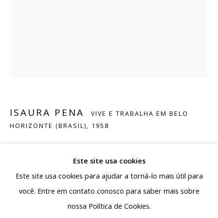
capital de Minas Gerais a se colocar como polo de
produção e circulação da arte contemporânea,
reafirmando a pluralidade da arte produzida no país.
Rua Antônio de Albuquerque 885 - Savassi
30112-011, Belo Horizonte - MG, Brasil
Segunda a sexta: 10h - 19h
Sábado: 10h - 13h30
ISAURA PENA
VIVE E TRABALHA EM BELO
HORIZONTE (BRASIL),
1958
contato@albuquerquecontemporanea.com
+55 31 97221-8037
SEM TÍTULO
,
2022
Este site usa cookies
Guache sobre papel
Este site usa cookies para ajudar a torná-lo mais útil para
22 x 16,5 cm
você. Entre em contato conosco para saber mais sobre
nossa Política de Cookies.
Gerenciar cookies
SOLICITAR INFORMAÇÕES