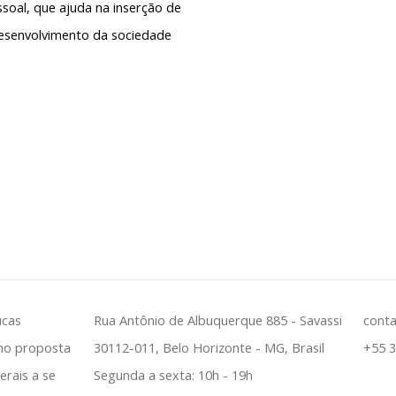
soal,
que ajuda na inserção de
senvolvimento da sociedade
ucas
Rua Antônio de Albuquerque 885 - Savassi
cont
mo proposta
30112-011, Belo Horizonte - MG, Brasil
+55 
erais a se
Segunda a sexta: 10h - 19h