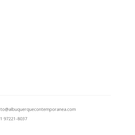
ato@albuquerquecontemporanea.com
31 97221-8037