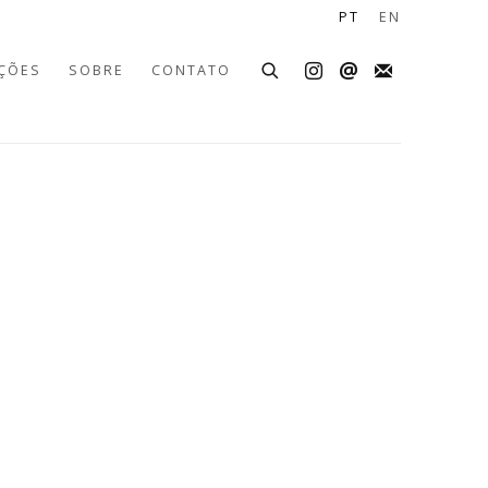
PT
EN
ÇÕES
SOBRE
CONTATO
the following image in a popup: