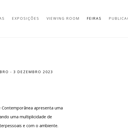
AS
EXPOSIÇÕES
VIEWING ROOM
FEIRAS
PUBLICA
BRO - 3 DEZEMBRO 2023
Open a larger version of 
ue Contemporânea apresenta uma
dando uma multiplicidade de
nterpessoais e com o ambiente.