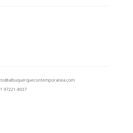
ato@albuquerquecontemporanea.com
31 97221-8037