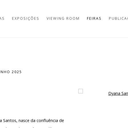
AS
EXPOSIÇÕES
VIEWING ROOM
FEIRAS
PUBLICA
JUNHO 2025
Open a larger version of 
ana Santos, nasce da confluência de