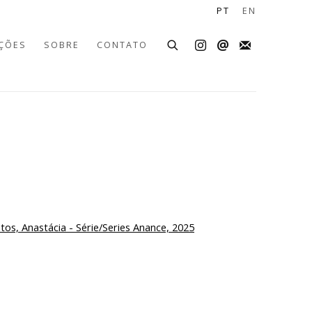
PT
EN
ÇÕES
SOBRE
CONTATO
the following image in a popup: